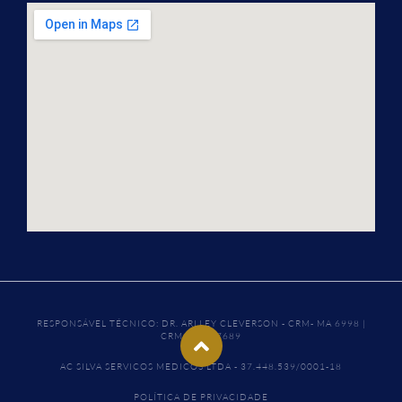
RESPONSÁVEL TÉCNICO: DR. ARLLEY CLEVERSON - CRM- MA 6998 |
CRM- SP 157689
AC SILVA SERVICOS MEDICOS LTDA - 37.448.539/0001-18
POLÍTICA DE PRIVACIDADE