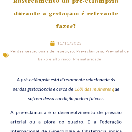
Rastreamento da pré-eclâmpsia
durante a gestação: é relevante
fazer?
11/11/2022
Perdas gestacionais de repetição
,
Pré-eclâmpsia
,
Pré-natal de
baixo e alto risco
,
Prematuridade
A pré-eclâmpsia está diretamente relacionada às
perdas gestacionais e cerca de
16% das mulheres q
ue
sofrem dessa condição podem falecer.
A pré-eclâmpsia é o desenvolvimento de pressão
arterial ou a piora do quadro. E a Federação
Internacional de Ginecologia e Obstetrícia indica