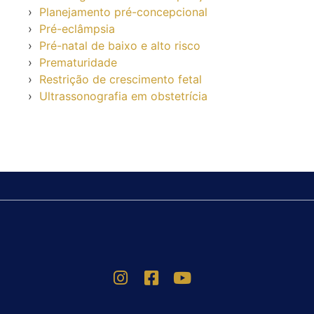
Planejamento pré-concepcional
Pré-eclâmpsia
Pré-natal de baixo e alto risco
Prematuridade
Restrição de crescimento fetal
Ultrassonografia em obstetrícia
BLOG