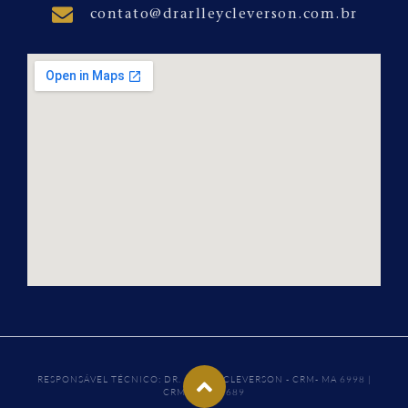
contato@drarlleycleverson.com.br
RESPONSÁVEL TÉCNICO: DR. ARLLEY CLEVERSON - CRM- MA 6998 |
CRM- SP 157689