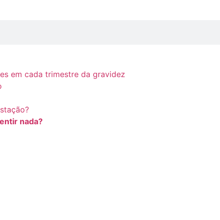
ões em cada trimestre da gravidez
o
estação?
sentir nada?