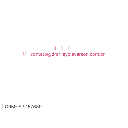
contato@drarlleycleverson.com.br
8 | CRM- SP 157689