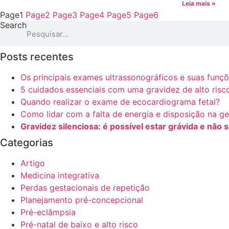
Leia mais »
Page
1
Page
2
Page
3
Page
4
Page
5
Page
6
Search
Posts recentes
Os principais exames ultrassonográficos e suas funç
5 cuidados essenciais com uma gravidez de alto risc
Quando realizar o exame de ecocardiograma fetal?
Como lidar com a falta de energia e disposição na g
Gravidez silenciosa: é possível estar grávida e não 
Categorias
Artigo
Medicina integrativa
Perdas gestacionais de repetição
Planejamento pré-concepcional
Pré-eclâmpsia
Pré-natal de baixo e alto risco