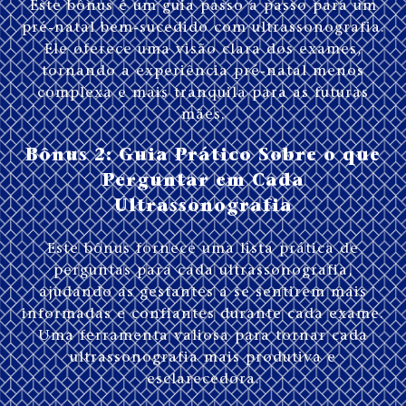
Este bônus é um guia passo a passo para um
pré-natal bem-sucedido com ultrassonografia.
Ele oferece uma visão clara dos exames,
tornando a experiência pré-natal menos
complexa e mais tranquila para as futuras
mães.
Bônus 2: Guia Prático Sobre o que
Perguntar em Cada
Ultrassonografia
Este bônus fornece uma lista prática de
perguntas para cada ultrassonografia,
ajudando as gestantes a se sentirem mais
informadas e confiantes durante cada exame.
Uma ferramenta valiosa para tornar cada
ultrassonografia mais produtiva e
esclarecedora.