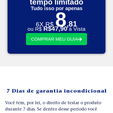
tempo limitado
Tudo isso por apenas
8
,81
6X R$
R$47
,90
ou R$
à Vista
COMPRAR MEU GUIA
7 Dias de garantia incondicional
Você tem, por lei, o direito de testar o produto
durante 7 dias. Se dentro desse período você