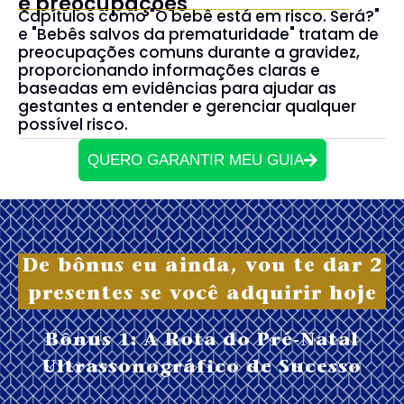
e preocupações
Capítulos como "O bebê está em risco. Será?"
e "Bebês salvos da prematuridade" tratam de
preocupações comuns durante a gravidez,
proporcionando informações claras e
baseadas em evidências para ajudar as
gestantes a entender e gerenciar qualquer
possível risco.
QUERO GARANTIR MEU GUIA
De bônus eu ainda, vou te dar 2
presentes se você adquirir hoje
Bônus 1: A Rota do Pré-Natal
Ultrassonográfico de Sucesso