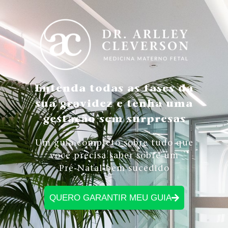
Entenda todas as fases da
sua gravidez e tenha uma
gestação sem surpresas
Um guia completo sobre tudo que
você precisa saber sobre um
Pré-Natal bem sucedido
QUERO GARANTIR MEU GUIA